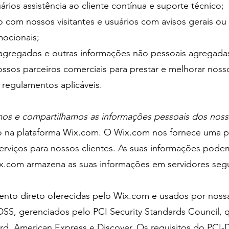
rios assistência ao cliente contínua e suporte técnico;
 com nossos visitantes e usuários com avisos gerais ou
ocionais;
os agregados e outras informações não pessoais agregad
ssos parceiros comerciais para prestar e melhorar nosso
e regulamentos aplicáveis.
s e compartilhamos as informações pessoais dos nosso
na plataforma Wix.com. O Wix.com nos fornece uma pl
erviços para nossos clientes. As suas informações pod
com armazena as suas informações em servidores segur
ento direto oferecidas pelo Wix.com e usados por nos
DSS, gerenciados pelo PCI Security Standards Council, 
d, American Express e Discover. Os requisitos do PCI-D