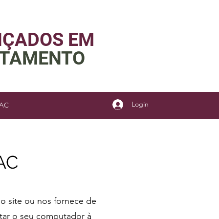
NÇADOS EM
RTAMENTO
Login
AAC
AAC
 site ou nos fornece de
ctar o seu computador à