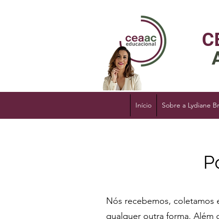
C
Início
Sobre a Lydiane B
P
Nós recebemos, coletamos e
qualquer outra forma. Além 