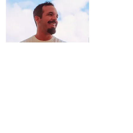
Camila Bácsfalusi
Nutricionista
Nutricionista formada pela